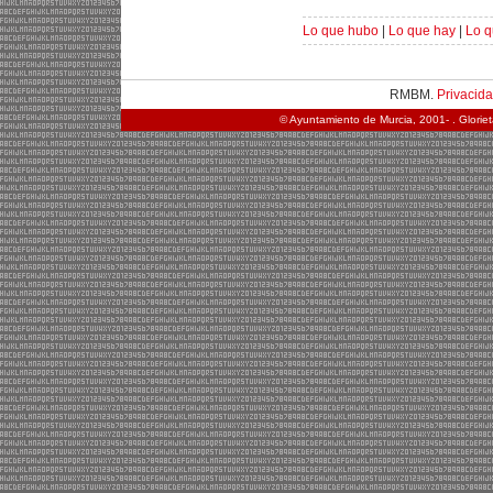
Lo que hubo
|
Lo que hay
|
Lo q
RMBM.
Privacid
© Ayuntamiento de Murcia, 2001- . Glorie