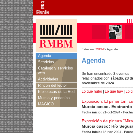
Estás en
RMBM
> Agenda
Agenda
Agenda
Servicios
Catálogo y servicios
web
Se han encontrado
2
eventos
relacionados con
sábado, 23 d
Actividades
noviembre de 2024
Rincón del lector
Bibliotecas de la Red
Lo que hubo
|
Lo que hay
|
Lo q
Murcia y pedanías
Exposición: El pimentón, c
MAGICO
Murcia casco: Espinardo
Fecha inicio:
21-oct-2024
- Fecha
Exposición de pintura "Mir
Murcia casco: Río Segur
Fecha inicio:
18-nov-2024
- Fecha