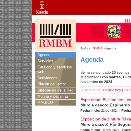
Estás en
RMBM
> Agenda
Agenda
Agenda
Servicios
Catálogo y servicios
web
Se han encontrado
10
eventos
relacionados con
martes, 19 d
Actividades
noviembre de 2024
Rincón del lector
Bibliotecas de la Red
Lo que hubo
|
Lo que hay
|
Lo q
Murcia y pedanías
Exposición: El pimentón, c
MAGICO
Murcia casco: Espinardo
Fecha inicio:
21-oct-2024
- Fecha
Exposición de pintura "Mir
Murcia casco: Río Segur
Fecha inicio:
18-nov-2024
- Fecha