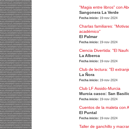
"Magia entre libros" con A
Sangonera La Verde
Fecha inicio:
19-nov-2024
Charlas familiares: "Motiva
académico"
El Palmar
Fecha inicio:
19-nov-2024
Ciencia Divertida: "El Nauf
La Alberca
Fecha inicio:
19-nov-2024
Club de lectura: "El extranj
La Ñora
Fecha inicio:
19-nov-2024
Club LF Assido-Murcia
Murcia casco: San Basili
Fecha inicio:
19-nov-2024
Cuentos de la maleta con 
El Puntal
Fecha inicio:
19-nov-2024
Taller de ganchillo y macr