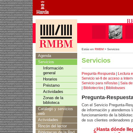
Estás en
RMBM
> Servicios
Agenda
Servicios
Servicios
Información
general
Pregunta-Respuesta
|
Lectura e
Servicio wi-fi de acceso a Intern
Horarios
Servicio para niños/as
|
Sala de
Préstamo
|
Bibliotecríos
|
Bibliobuses
Actividades
Pregunta-Respuest
Zonas de la
biblioteca
Con el Servicio Pregunta-Re
Catálogo y servicios
de información y atendemos l
web
funcionamiento de la bibliote
Actividades
de sus clientes ordenadores p
Rincón del lector
¿Hasta dónde lleg
Bibliotecas de la Red