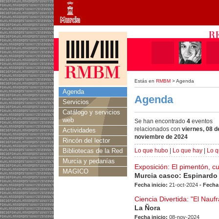
Estás en
RMBM
> Agenda
Agenda
Agenda
Servicios
Catálogo y servicios
web
Se han encontrado
4
eventos
relacionados con
viernes, 08 d
Actividades
noviembre de 2024
Rincón del lector
Bibliotecas de la Red
Lo que hubo
|
Lo que hay
|
Lo q
Murcia y pedanías
Exposición: El pimentón, c
MAGICO
Murcia casco: Espinardo
Fecha inicio:
21-oct-2024
- Fecha
Ciencia Divertida: "El Nauf
La Ñora
Fecha inicio:
08-nov-2024