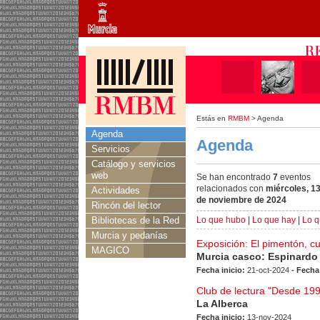
Estás en
RMBM
> Agenda
Agenda
Agenda
Servicios
Catálogo y servicios
web
Se han encontrado
7
eventos
relacionados con
miércoles, 1
Actividades
de noviembre de 2024
Rincón del lector
Bibliotecas de la Red
Lo que hubo
|
Lo que hay
|
Lo q
Murcia y pedanías
Exposición: El pimentón, c
MAGICO
Murcia casco: Espinardo
Fecha inicio:
21-oct-2024
- Fecha
Club de lectura "Desde 199
La Alberca
Fecha inicio:
13-nov-2024