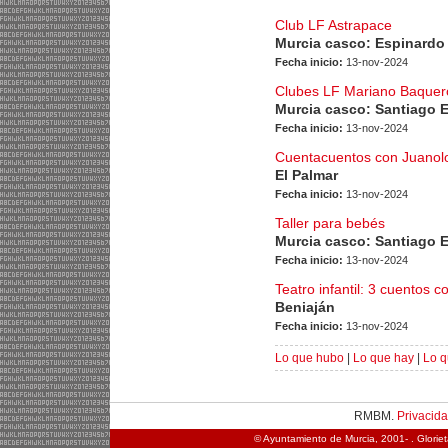
Club LF Astrapace
Murcia casco: Espinardo
Fecha inicio:
13-nov-2024
Clubes LF Mariano Baquer
Murcia casco: Santiago 
Fecha inicio:
13-nov-2024
Cuentacuentos con Juanol
El Palmar
Fecha inicio:
13-nov-2024
Taller para bebés
Murcia casco: Santiago 
Fecha inicio:
13-nov-2024
Teatro infantil: 3 cuentos c
Beniaján
Fecha inicio:
13-nov-2024
Lo que hubo
|
Lo que hay
|
Lo q
RMBM.
Privacid
© Ayuntamiento de Murcia, 2001- . Glorie