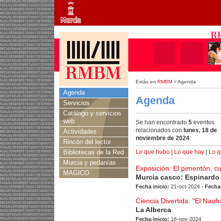
Estás en
RMBM
> Agenda
Agenda
Agenda
Servicios
Catálogo y servicios
web
Se han encontrado
5
eventos
relacionados con
lunes, 18 de
Actividades
noviembre de 2024
Rincón del lector
Bibliotecas de la Red
Lo que hubo
|
Lo que hay
|
Lo q
Murcia y pedanías
Exposición: El pimentón, c
MAGICO
Murcia casco: Espinardo
Fecha inicio:
21-oct-2024
- Fecha
Ciencia Divertida: "El Nauf
La Alberca
Fecha inicio:
18-nov-2024