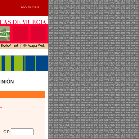
www.murcia.es
PINIÓN
ia.
C.P.