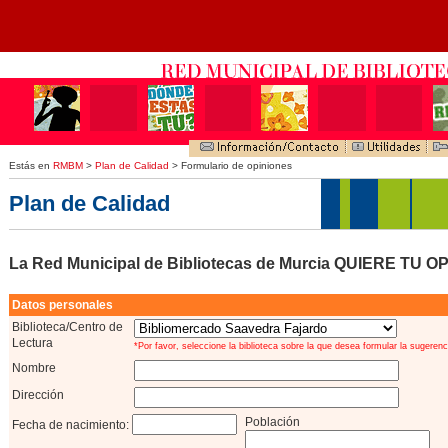
Estás en
RMBM
>
Plan de Calidad
> Formulario de opiniones
Plan de Calidad
La Red Municipal de Bibliotecas de Murcia QUIERE TU O
Datos personales
Biblioteca/Centro de
Lectura
*Por favor, seleccione la biblioteca sobre la que desea formular la sugerenc
Nombre
Dirección
Población
Fecha de nacimiento: