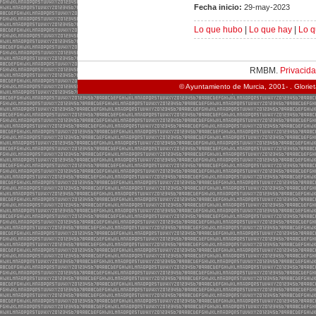
Fecha inicio:
29-may-2023
Lo que hubo
|
Lo que hay
|
Lo q
RMBM.
Privacid
© Ayuntamiento de Murcia, 2001- . Glorie