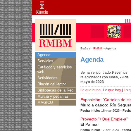
Estás en
RMBM
> Agenda
Agenda
Agenda
Servicios
Catálogo y servicios
web
Se han encontrado
9
eventos
relacionados con
lunes, 29 de
Actividades
mayo de 2023
Rincón del lector
Bibliotecas de la Red
Lo que hubo
|
Lo que hay
|
Lo q
Murcia y pedanías
Exposición: "Carteles de ci
MAGICO
Murcia casco: Río Segur
Fecha inicio:
16-mar-2023
- Fecha
Proyecto "+Que Emple-a"
El Palmar
Fecha inicio:
17-abr-2023
- Fecha