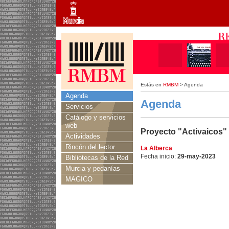
Estás en
RMBM
> Agenda
Agenda
Agenda
Servicios
Catálogo y servicios
web
Proyecto "Activaicos"
Actividades
Rincón del lector
La Alberca
Fecha inicio:
29-may-2023
Bibliotecas de la Red
Murcia y pedanías
MAGICO