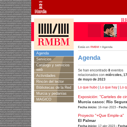
Estás en
RMBM
> Agenda
Agenda
Agenda
Servicios
Catálogo y servicios
web
Se han encontrado
8
eventos
relacionados con
miércoles, 1
Actividades
de mayo de 2023
Rincón del lector
Bibliotecas de la Red
Lo que hubo
|
Lo que hay
|
Lo q
Murcia y pedanías
Exposición: "Carteles de ci
MAGICO
Murcia casco: Río Segur
Fecha inicio:
16-mar-2023
- Fecha
Proyecto "+Que Emple-a"
El Palmar
Fecha inicio:
17-abr-2023
- Fecha