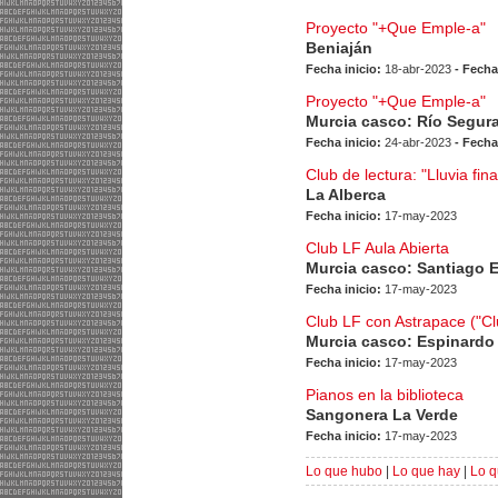
Proyecto "+Que Emple-a"
Beniaján
Fecha inicio:
18-abr-2023
- Fecha
Proyecto "+Que Emple-a"
Murcia casco: Río Segur
Fecha inicio:
24-abr-2023
- Fecha
Club de lectura: "Lluvia fina
La Alberca
Fecha inicio:
17-may-2023
Club LF Aula Abierta
Murcia casco: Santiago 
Fecha inicio:
17-may-2023
Club LF con Astrapace ("Cl
Murcia casco: Espinardo
Fecha inicio:
17-may-2023
Pianos en la biblioteca
Sangonera La Verde
Fecha inicio:
17-may-2023
Lo que hubo
|
Lo que hay
|
Lo q