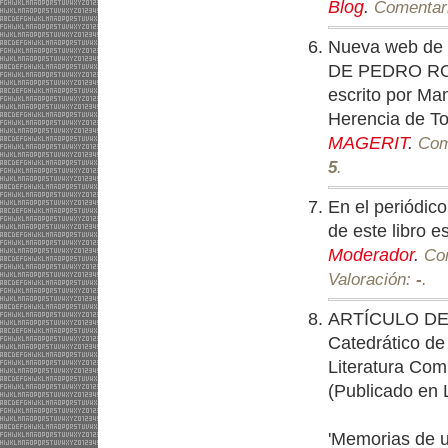
Blog
.
Comentari
Nueva web de D
DE PEDRO ROCA
escrito por Man
Herencia de T
MAGERIT
.
Com
5
.
En el periódic
de este libro e
Moderador
.
Com
Valoración:
-
.
ARTÍCULO DE
Catedrático de 
Literatura Com
(Publicado en
'Memorias de u