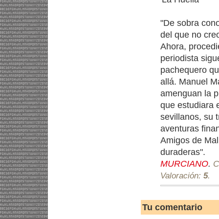
"De sobra cono
del que no cre
Ahora, procedi
periodista sigu
pachequero que
allá. Manuel M
amenguan la pr
que estudiara 
sevillanos, su 
aventuras fina
Amigos de Malí'
duraderas".
MURCIANO
.
C
Valoración:
5
.
Tu comentario