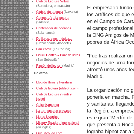
Club de Lectura Virtual
(Barcelona, en catalán)
El empresario fundó e
Clubes de Lectura
(Navarra)
los artífices de que 
Connecta't a la lectura
en el Campo de Cart
(Valencia)
el campo profesional,
Contenedor de océanos
(Salamanca)
la ONG Amigos de Ma
De libros, cine, música...
pobres de África Occ
(Pozocañada, Albacete)
Fan-cómic
(La Coruña)
"Fue tras realizar un 
Liburu Dantza = Baile de libros
(San Sebastián)
negocios de urna for
Rincón del lector
(Madrid)
afrontó unos años fec
De otros
Madrid.
Blog de libros y literatura
Club de lectura (elaleph.com)
La organización no g
Club de Lectura infantil y
ponerla en marcha, P
juvenil
y sanitarias, llegand
Culturizame.net
la Región, a empresa
La tormenta en un vaso
este gran "Merlín de 
Libros juveniles
Mistery Readers International
que presenta a Roca 
(en inglés)
lograba hipnotizar a 
QueLibroLeo.com