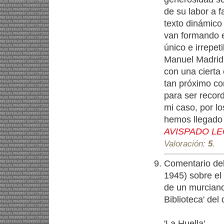
de su labor a 
texto dinámico
van formando e
único e irrepet
Manuel Madrid 
con una cierta 
tan próximo c
para ser recor
mi caso, por lo
hemos llegado 
AVISPADO L
Valoración:
5
.
Comentario del
1945) sobre el
de un murciano 
Biblioteca' del
'La Huella'