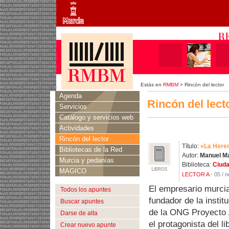
Estás en
RMBM
> Rincón del lector
Agenda
Rincón del lect
Servicios
Catálogo y servicios web
Actividades
Rincón del lector
Título:
«La Heren
Bibliotecas de la Red
Autor:
Manuel Ma
Murcia y pedanías
Biblioteca:
Ciuda
MAGICO
LECTOR A
- 05 / n
El empresario murci
Todos los apuntes
fundador de la institu
Buscar apuntes
de la ONG Proyecto 
Darse de alta
el protagonista del l
Crear nuevo apunte