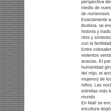
perspectiva de
medio de nuestr
de numerosos l
Exactamente al
Burkina, se enc
historia y trad
ritos y símbol
con la fertilid
Entre colosale
violentos vend
acacias. El pa
humanidad gira
del mijo, el ar
mujeres) de los
niños. Las noc
estrellas más b
mundo.
En Malí se encu
escultura dogó