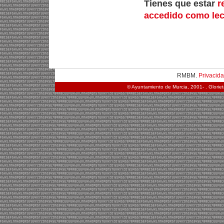
Tienes que estar
r
accedido como lec
RMBM.
Privacid
© Ayuntamiento de Murcia, 2001- . Glorie