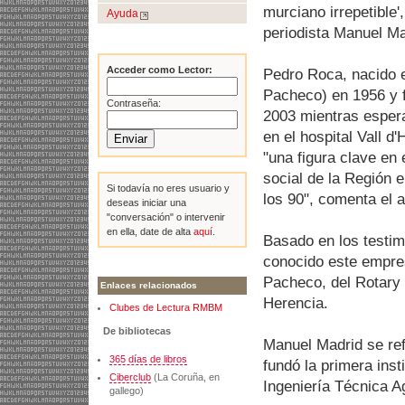
murciano irrepetible',
Ayuda
periodista Manuel Ma
Acceder como Lector:
Pedro Roca, nacido 
Pacheco) en 1956 y fa
Contraseña:
2003 mientras esper
en el hospital Vall d
"una figura clave en
social de la Región 
Si todavía no eres usuario y
los 90", comenta el a
deseas iniciar una
"conversación" o intervenir
en ella, date de alta
aquí
.
Basado en los testim
conocido este empres
Pacheco, del Rotary C
Enlaces relacionados
Herencia.
Clubes de Lectura RMBM
De bibliotecas
Manuel Madrid se ref
365 días de libros
fundó la primera inst
Ciberclub
(La Coruña, en
Ingeniería Técnica Ag
gallego)