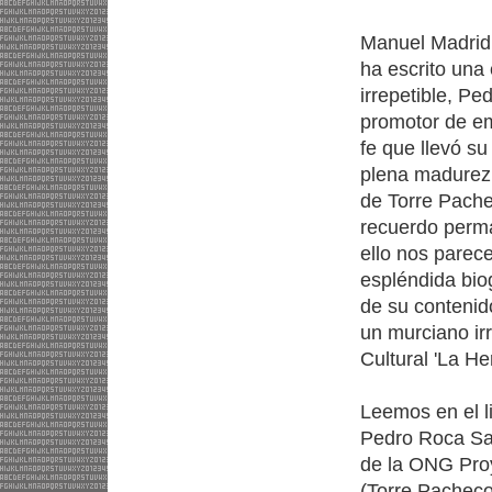
Manuel Madrid 
ha escrito una
irrepetible, Pe
promotor de em
fe que llevó s
plena madurez
de Torre Pache
recuerdo perma
ello nos parec
espléndida biog
de su contenid
un murciano ir
Cultural 'La He
Leemos en el li
Pedro Roca Saur
de la ONG Proy
(Torre Pacheco)