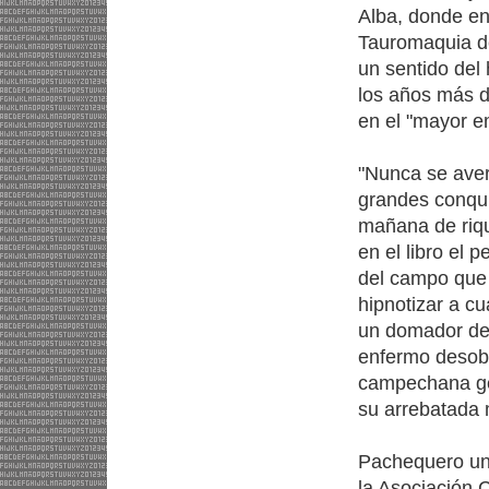
Alba, donde en
Tauromaquia de
un sentido del
los años más d
en el "mayor e
"Nunca se aver
grandes conqui
mañana de riqu
en el libro el
del campo que 
hipnotizar a cu
un domador de 
enfermo desobe
campechana gen
su arrebatada 
Pachequero uni
la Asociación C