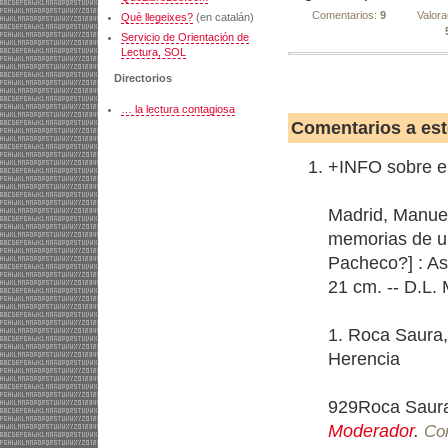
Comentarios:
9
Valora
Què llegeixes?
(en catalán)
Servicio de Orientación de
Lectura, SOL
Directorios
… la lectura contagiosa
Comentarios a est
+INFO sobre el 
Madrid, Manuel
memorias de un 
Pacheco?] : Aso
21 cm. -- D.L
1. Roca Saura,
Herencia
929Roca Saura
Moderador
.
Com