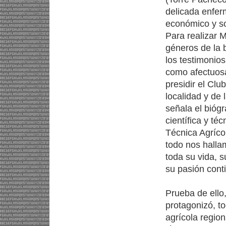
delicada enfer
económico y so
Para realizar 
géneros de la b
los testimonio
como afectuosa
presidir el Clu
localidad y de 
señala el biógr
científica y té
Técnica Agrícol
todo nos halla
toda su vida, s
su pasión cont
Prueba de ello
protagonizó, t
agrícola regio