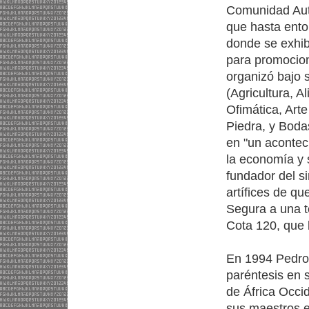
Comunidad Autó
que hasta ento
donde se exhibí
para promocio
organizó bajo 
(Agricultura, 
Ofimática, Art
Piedra, y Bodas
en "un aconteci
la economía y 
fundador del si
artífices de qu
Segura a una t
Cota 120, que b
En 1994 Pedro 
paréntesis en s
de África Occi
sus maestros en