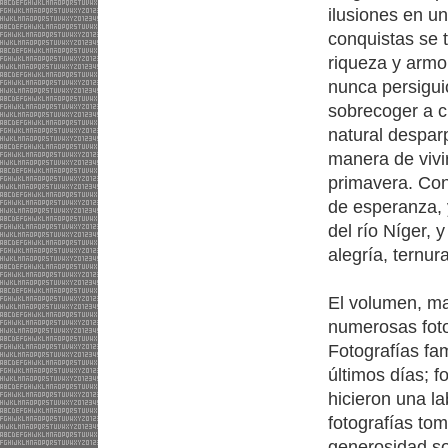
ilusiones en u
conquistas se 
riqueza y armo
nunca persiguió
sobrecoger a 
natural despar
manera de vivi
primavera. Cont
de esperanza, 
del río Níger, 
alegría, ternur
El volumen, ma
numerosas foto
Fotografías fam
últimos días; f
hicieron una la
fotografías tom
generosidad sol