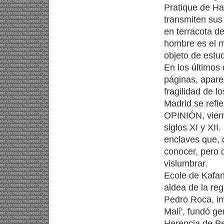
Pratique de Hau
transmiten sus
en terracota d
hombre es el m
objeto de est
En los últimos
páginas, apare
fragilidad de l
Madrid se refi
OPINIÓN, viern
siglos XI y XII
enclaves que, 
conocer, pero 
vislumbrar.
Ecole de Kafan
aldea de la re
Pedro Roca, im
Malí', fundó g
Herencia de Pe