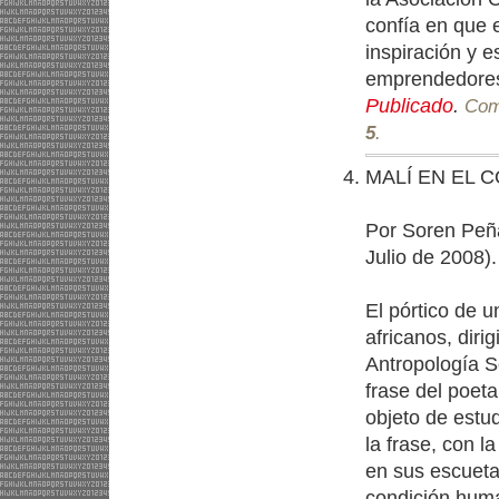
confía en que 
inspiración y 
emprendedores
Publicado
.
Come
5
.
MALÍ EN EL 
Por Soren Peña
Julio de 2008).
El pórtico de 
africanos, diri
Antropología S
frase del poeta
objeto de estu
la frase, con 
en sus escuet
condición hum