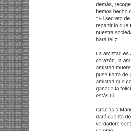
demás, recoger
hemos hecho co
" El secreto de
repartir lo que
nuestra socieda
hará feliz.
La amistad es 
corazón, la am
amistad muere 
puse tierra de
amistad que co
ganado la feli
estás tú.
Gracias a Manu
dará cuenta del
verdadero sent
cambio.