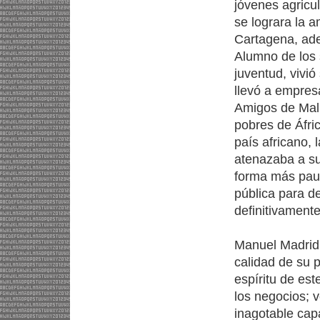
jóvenes agricul
se lograra la 
Cartagena, adem
Alumno de los 
juventud, vivió
llevó a empres
Amigos de Malí
pobres de Áfri
país africano, 
atenazaba a su
forma más paus
pública para d
definitivamente
Manuel Madrid 
calidad de su 
espíritu de es
los negocios; 
inagotable cap