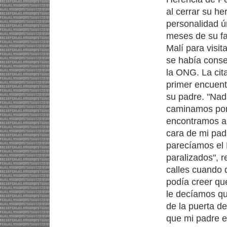
al cerrar su h
personalidad ún
meses de su fal
Malí para visit
se había conse
la ONG. La cit
primer encuentr
su padre. "Nad
caminamos por u
encontramos a d
cara de mi pad
parecíamos el 
paralizados", 
calles cuando 
podía creer qu
le decíamos qu
de la puerta d
que mi padre e