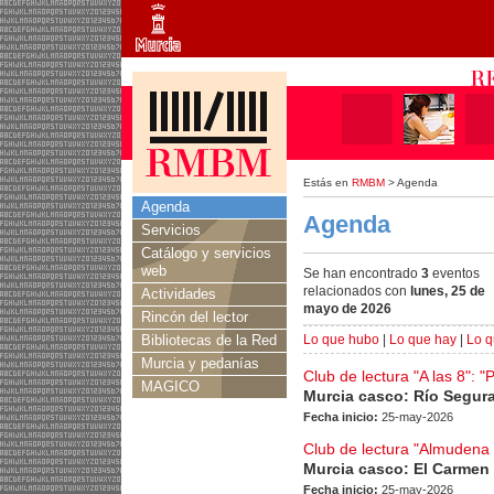
Estás en
RMBM
> Agenda
Agenda
Agenda
Servicios
Catálogo y servicios
web
Se han encontrado
3
eventos
relacionados con
lunes, 25 de
Actividades
mayo de 2026
Rincón del lector
Bibliotecas de la Red
Lo que hubo
|
Lo que hay
|
Lo q
Murcia y pedanías
Club de lectura "A las 8": "
MAGICO
Murcia casco: Río Segur
Fecha inicio:
25-may-2026
Club de lectura "Almudena 
Murcia casco: El Carmen
Fecha inicio:
25-may-2026