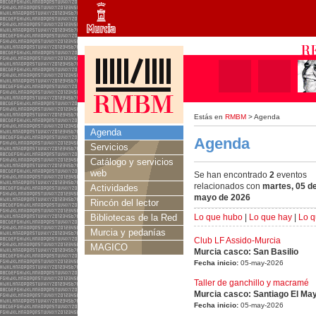
Estás en
RMBM
> Agenda
Agenda
Agenda
Servicios
Catálogo y servicios
web
Se han encontrado
2
eventos
relacionados con
martes, 05 d
Actividades
mayo de 2026
Rincón del lector
Bibliotecas de la Red
Lo que hubo
|
Lo que hay
|
Lo q
Murcia y pedanías
Club LF Assido-Murcia
MAGICO
Murcia casco: San Basilio
Fecha inicio:
05-may-2026
Taller de ganchillo y macramé
Murcia casco: Santiago El Ma
Fecha inicio:
05-may-2026