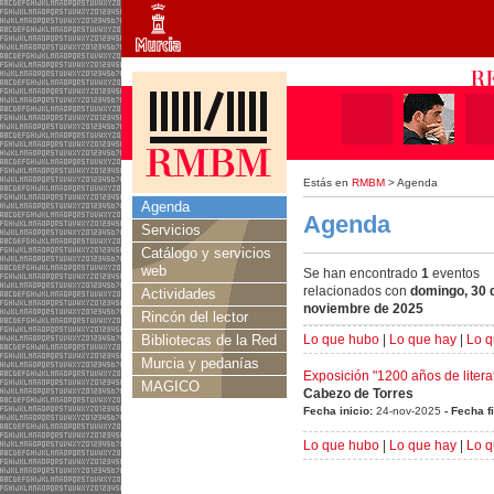
Estás en
RMBM
> Agenda
Agenda
Agenda
Servicios
Catálogo y servicios
web
Se han encontrado
1
eventos
relacionados con
domingo, 30 
Actividades
noviembre de 2025
Rincón del lector
Bibliotecas de la Red
Lo que hubo
|
Lo que hay
|
Lo q
Murcia y pedanías
Exposición "1200 años de litera
MAGICO
Cabezo de Torres
Fecha inicio:
24-nov-2025
- Fecha f
Lo que hubo
|
Lo que hay
|
Lo q