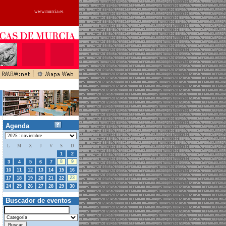
www.murcia.es
Agenda
L
M
X
J
V
S
D
27
28
29
30
31
1
2
8
9
3
4
5
6
7
10
11
12
13
14
15
16
23
17
18
19
20
21
22
24
25
26
27
28
29
30
Buscador de eventos