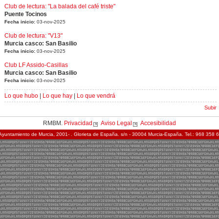
Club de lectura: "La balada del café triste"
Puente Tocinos
Fecha inicio:
03-nov-2025
Club de lectura: "V13"
Murcia casco: San Basilio
Fecha inicio:
03-nov-2025
Club LF Assido-Casillas
Murcia casco: San Basilio
Fecha inicio:
03-nov-2025
Lo que hubo
|
Lo que hay
|
Lo que vendrá
Subir
RMBM.
Privacidad
Aviso Legal
Accesibilidad
Ayuntamiento de Murcia, 2001- . Glorieta de España. s/n - 30004 Murcia-España. Tel.: 968 358 