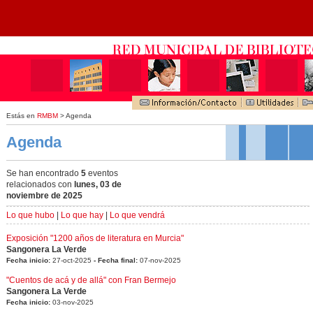
Estás en
RMBM
> Agenda
Agenda
Se han encontrado
5
eventos
relacionados con
lunes, 03 de
noviembre de 2025
Lo que hubo
|
Lo que hay
|
Lo que vendrá
Exposición "1200 años de literatura en Murcia"
Sangonera La Verde
Fecha inicio:
27-oct-2025
- Fecha final:
07-nov-2025
"Cuentos de acá y de allá" con Fran Bermejo
Sangonera La Verde
Fecha inicio:
03-nov-2025