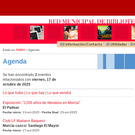
Estás en
RMBM
> Agenda
Agenda
Se han encontrado
2
eventos
relacionados con
viernes, 17 de
octubre de 2025
Lo que hubo
|
Lo que hay
|
Lo que vendrá
Exposición: "1200 años de literatura en Murcia"
El Palmar
Fecha inicio:
13-oct-2025
- Fecha final:
23-oct-2025
Club LF Mariano Baquero
Murcia casco: Santiago El Mayor
Fecha inicio:
17-oct-2025