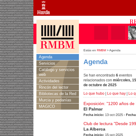
Estás en
RMBM
> Agenda
Agenda
Agenda
Servicios
Catálogo y servicios
web
Se han encontrado
6
eventos
relacionados con
miércoles, 1
Actividades
de octubre de 2025
Rincón del lector
Bibliotecas de la Red
Lo que hubo
|
Lo que hay
|
Lo q
Murcia y pedanías
Exposición: "1200 años de l
MAGICO
El Palmar
Fecha inicio:
13-oct-2025
- Fecha
Club de lectura "Desde 199
La Alberca
Fecha inicio:
15-oct-2025