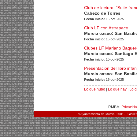
Club de lectura: "Suite fra
Cabezo de Torres
Fecha inicio:
15-oct-2025
Club LF con Astrapace
Murcia casco: San Basili
Fecha inicio:
15-oct-2025
Clubes LF Mariano Baquero 
Murcia casco: Santiago 
Fecha inicio:
15-oct-2025
Presentación del libro infant
Murcia casco: San Basili
Fecha inicio:
15-oct-2025
Lo que hubo
|
Lo que hay
|
Lo q
RMBM.
Privacid
© Ayuntamiento de Murcia, 2001- . Glorie