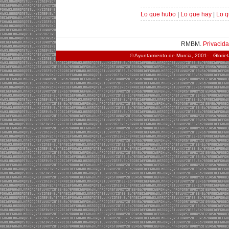
Lo que hubo
|
Lo que hay
|
Lo q
RMBM.
Privacid
© Ayuntamiento de Murcia, 2001- . Glorie