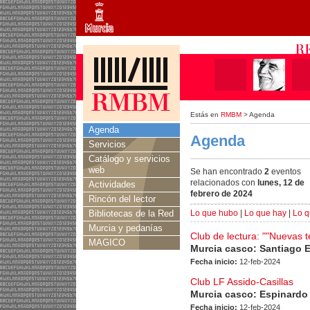
Estás en
RMBM
> Agenda
Agenda
Agenda
Servicios
Catálogo y servicios
web
Se han encontrado
2
eventos
relacionados con
lunes, 12 de
Actividades
febrero de 2024
Rincón del lector
Bibliotecas de la Red
Lo que hubo
|
Lo que hay
|
Lo q
Murcia y pedanías
Club de lectura: ""Nuevas 
MAGICO
Murcia casco: Santiago 
Fecha inicio:
12-feb-2024
Club LF Assido-Casillas
Murcia casco: Espinardo
Fecha inicio:
12-feb-2024