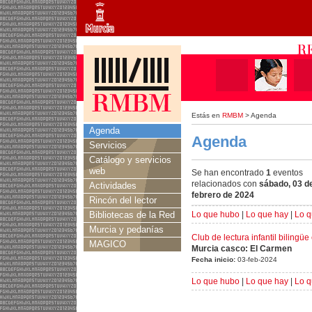
Estás en
RMBM
> Agenda
Agenda
Agenda
Servicios
Catálogo y servicios
web
Se han encontrado
1
eventos
relacionados con
sábado, 03 d
Actividades
febrero de 2024
Rincón del lector
Bibliotecas de la Red
Lo que hubo
|
Lo que hay
|
Lo q
Murcia y pedanías
Club de lectura infantil bilingü
MAGICO
Murcia casco: El Carmen
Fecha inicio:
03-feb-2024
Lo que hubo
|
Lo que hay
|
Lo q