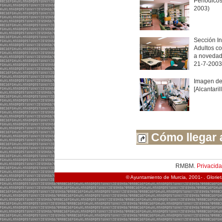
Periódicos
2003)
Sección In
Adultos co
a novedade
21-7-2003
Imagen de
[Alcantaril
Cómo llegar a
RMBM.
Privacid
© Ayuntamiento de Murcia, 2001- . Glorie