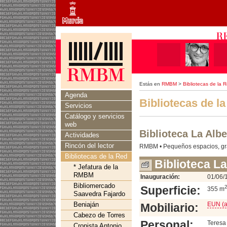
Estás en
RMBM
>
Bibliotecas de la 
Agenda
Bibliotecas de l
Servicios
Catálogo y servicios
web
Biblioteca La Alb
Actividades
Rincón del lector
RMBM • Pequeños espacios, gra
Bibliotecas de la Red
Biblioteca La
* Jefatura de la
RMBM
Inauguración:
01/06/
Bibliomercado
Superficie:
355 m
Saavedra Fajardo
Beniaján
EUN (an
Mobiliario:
Cabezo de Torres
Personal:
Teresa 
Cronista Antonio