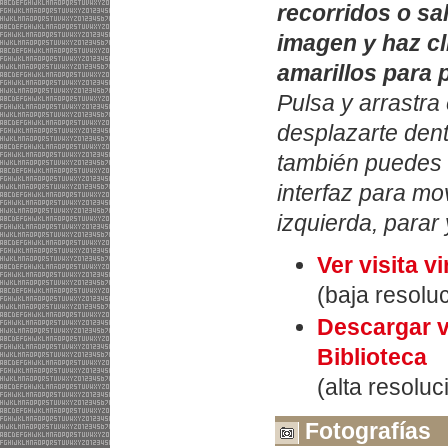
recorridos o sal
imagen y haz cl
amarillos para 
Pulsa y arrastra 
desplazarte dent
también puedes u
interfaz para mo
izquierda, parar 
Ver visita vi
(baja resolu
Descargar vi
Biblioteca
(alta resolu
Fotografías