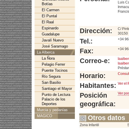
Luis Ca
Botías
Inmacu
El Carmen
Franci
El Puntal
El Raal
Espinardo
C/ Pin
Dirección:
30150 
Guadalupe
+34 96
Tel.:
Javalí Nuevo
José Saramago
+34 96
Fax:
La Alberca
La Ñora
laalbe
Correo-e:
laalbe
Pelagio Ferrer
Présta
Puente Tocinos
Consul
Horario:
Río Segura
San Basilio
Ver el
Habitantes:
Santiago el Mayor
Ver po
Posición
Punto de Lectura
Palacio de los
geográfica:
Deportes
Murcia y pedanías
MAGICO
Otros datos
Zona Infantil
S