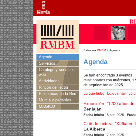
Estás en
RMBM
> Agenda
Agenda
Agenda
Servicios
Catálogo y servicios
web
Se han encontrado
3
eventos
relacionados con
miércoles, 1
Actividades
de septiembre de 2025
Rincón del lector
Bibliotecas de la Red
Lo que hubo
|
Lo que hay
|
Lo q
Murcia y pedanías
Exposición: "1200 años de l
MAGICO
Beniaján
Fecha inicio:
15-sep-2025
- Fecha
Club de lectura: "Kafka en la
La Alberca
Fecha inicio:
17-sep-2025