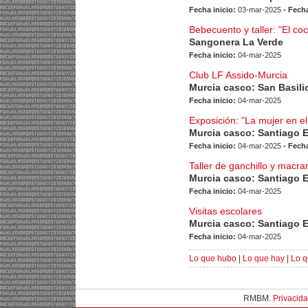
Fecha inicio:
03-mar-2025
- Fecha
Bebecuento y taller: "El coc
Sangonera La Verde
Fecha inicio:
04-mar-2025
Club LF Assido-Murcia
Murcia casco: San Basili
Fecha inicio:
04-mar-2025
Exposición: "La mujer en e
Murcia casco: Santiago 
Fecha inicio:
04-mar-2025
- Fecha
Taller de ganchillo y macr
Murcia casco: Santiago 
Fecha inicio:
04-mar-2025
Visitas escolares
Murcia casco: Santiago 
Fecha inicio:
04-mar-2025
Lo que hubo
|
Lo que hay
|
Lo q
RMBM.
Privacid