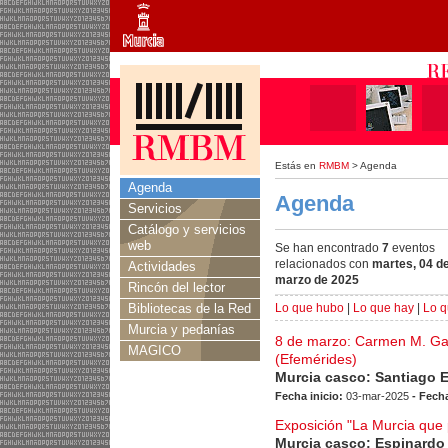
Estás en
RMBM
> Agenda
Agenda
Agenda
Servicios
Catálogo y servicios
web
Se han encontrado
7
eventos
relacionados con
martes, 04 d
Actividades
marzo de 2025
Rincón del lector
Bibliotecas de la Red
Lo que hubo
|
Lo que hay
|
Lo q
Murcia y pedanías
8 de marzo: Carmen M. Gai
MAGICO
(Efemérides)
Murcia casco: Santiago 
Fecha inicio:
03-mar-2025
- Fecha
Exposición "La Murcia que
Murcia casco: Espinardo