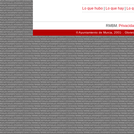
Lo que hubo
|
Lo que hay
|
Lo q
RMBM.
Privacid
© Ayuntamiento de Murcia, 2001- . Glorie