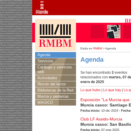
Estás en
RMBM
> Agenda
Agenda
Agenda
Servicios
Catálogo y servicios
web
Se han encontrado
2
eventos
relacionados con
martes, 07 d
Actividades
enero de 2025
Rincón del lector
Bibliotecas de la Red
Lo que hubo
|
Lo que hay
|
Lo q
Murcia y pedanías
Exposición "La Murcia que
MAGICO
Murcia casco: Santiago 
Fecha inicio:
10-dic-2024
- Fecha
Club LF Assido-Murcia
Murcia casco: San Basili
Fecha inicio:
07-ene-2025