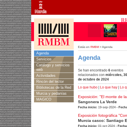
Estás en
RMBM
> Agenda
Agenda
Agenda
Servicios
Catálogo y servicios
web
Se han encontrado
6
eventos
relacionados con
miércoles, 3
Actividades
de octubre de 2024
Rincón del lector
Bibliotecas de la Red
Lo que hubo
|
Lo que hay
|
Lo q
Murcia y pedanías
Exposición: "El monte de l
MAGICO
Sangonera La Verde
Fecha inicio:
19-sep-2024
- Fecha
Exposición fotográfica "Co
Murcia casco: Santiago 
Fecha inicio:
01-oct-2024
- Fecha