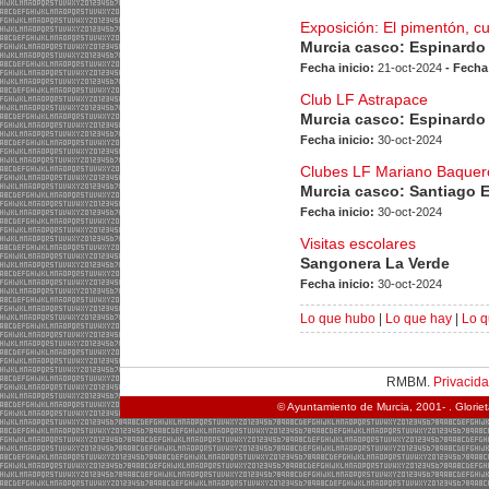
Exposición: El pimentón, c
Murcia casco: Espinardo
Fecha inicio:
21-oct-2024
- Fecha
Club LF Astrapace
Murcia casco: Espinardo
Fecha inicio:
30-oct-2024
Clubes LF Mariano Baquer
Murcia casco: Santiago 
Fecha inicio:
30-oct-2024
Visitas escolares
Sangonera La Verde
Fecha inicio:
30-oct-2024
Lo que hubo
|
Lo que hay
|
Lo q
RMBM.
Privacid
© Ayuntamiento de Murcia, 2001- . Glorie