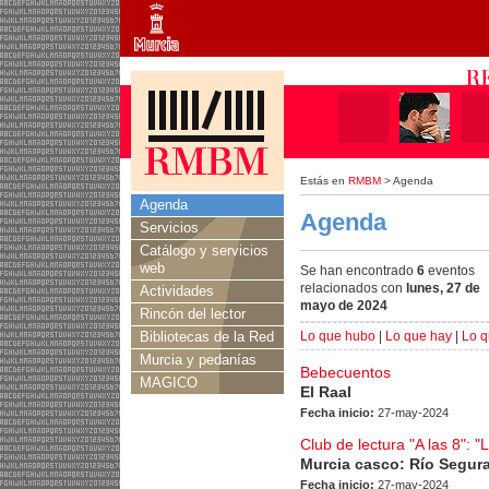
Estás en
RMBM
> Agenda
Agenda
Agenda
Servicios
Catálogo y servicios
web
Se han encontrado
6
eventos
relacionados con
lunes, 27 de
Actividades
mayo de 2024
Rincón del lector
Bibliotecas de la Red
Lo que hubo
|
Lo que hay
|
Lo q
Murcia y pedanías
Bebecuentos
MAGICO
El Raal
Fecha inicio:
27-may-2024
Club de lectura "A las 8": "
Murcia casco: Río Segur
Fecha inicio:
27-may-2024