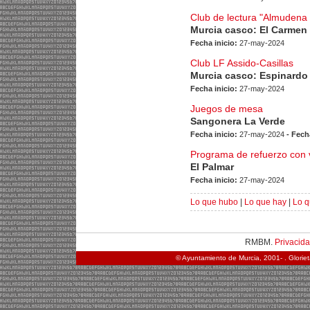
Club de lectura "Almudena 
Murcia casco: El Carmen
Fecha inicio:
27-may-2024
Club LF Assido-Casillas
Murcia casco: Espinardo
Fecha inicio:
27-may-2024
Juegos de mesa
Sangonera La Verde
Fecha inicio:
27-may-2024
- Fech
Programa de refuerzo con 
El Palmar
Fecha inicio:
27-may-2024
Lo que hubo
|
Lo que hay
|
Lo q
RMBM.
Privacid
© Ayuntamiento de Murcia, 2001- . Glorie