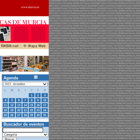
www.murcia.es
Agenda
L
M
X
J
V
S
D
27
28
29
30
1
2
3
4
5
6
7
8
9
10
11
12
13
14
15
16
17
18
19
20
21
22
23
24
25
26
27
28
29
30
31
Buscador de eventos