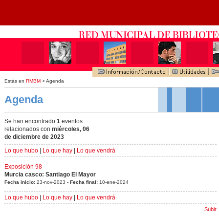
Estás en
RMBM
> Agenda
Agenda
Se han encontrado
1
eventos
relacionados con
miércoles, 06
de diciembre de 2023
Lo que hubo
|
Lo que hay
|
Lo que vendrá
Exposición 98
Murcia casco: Santiago El Mayor
Fecha inicio:
23-nov-2023
- Fecha final:
10-ene-2024
Lo que hubo
|
Lo que hay
|
Lo que vendrá
Subir