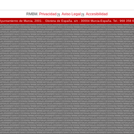
RMBM.
Privacidad
Aviso Legal
Accesibilidad
Ayuntamiento de Murcia, 2001- . Glorieta de España. s/n - 30004 Murcia-España. Tel.: 968 358 