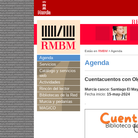
Estás en
RMBM
> Agenda
Agenda
Agenda
Servicios
Catálogo y servicios
web
Cuentacuentos con Ol
Actividades
Rincón del lector
Murcia casco: Santiago El Ma
Fecha inicio:
15-may-2024
Bibliotecas de la Red
Murcia y pedanías
.
MAGICO