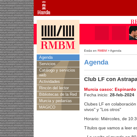
Estás en
RMBM
> Agenda
Agenda
Agenda
Servicios
Catálogo y servicios
web
Club LF con Astrap
Actividades
Rincón del lector
Murcia casco: Espinardo
Bibliotecas de la Red
Fecha inicio:
28-feb-2024
Murcia y pedanías
Clubes LF en colaboración 
MAGICO
vivos" y "Los otros"
Horario: Miércoles, de 10:
Títulos que vamos a leer e