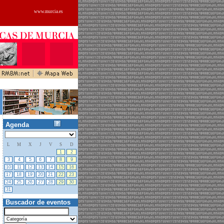
www.murcia.es
Agenda
L
M
X
J
V
S
D
27
28
29
30
31
1
2
3
4
5
6
7
8
9
10
11
12
13
14
15
16
17
18
19
20
21
22
23
24
25
26
27
28
29
30
31
01
02
03
04
05
06
Buscador de eventos