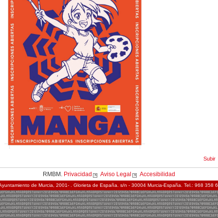
Subir
RMBM.
Privacidad
Aviso Legal
Accesibilidad
Ayuntamiento de Murcia, 2001- . Glorieta de España. s/n - 30004 Murcia-España. Tel.: 968 358 