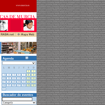
www.murcia.es
Agenda
L
M
X
J
V
S
D
27
28
29
30
31
1
2
3
4
5
6
7
8
9
10
11
12
13
14
15
16
17
18
19
20
21
22
23
24
25
26
27
28
29
30
31
01
02
03
04
05
06
Buscador de eventos