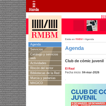
Estás en
RMBM
> Agenda
Agenda
Agenda
Servicios
Catálogo y servicios
web
Club de cómic juvenil
Actividades
Rincón del lector
El Raal
Fecha inicio:
04-mar-2026
Bibliotecas de la Red
Murcia y pedanías
.
MAGICO