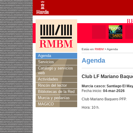
Estás en
RMBM
> Agenda
Agenda
Agenda
Servicios
Catálogo y servicios
web
Club LF Mariano Baquer
Actividades
Rincón del lector
Murcia casco: Santiago El Ma
Fecha inicio:
04-mar-2026
Bibliotecas de la Red
Murcia y pedanías
Club Mariano Baquero PFP.
MAGICO
Hora: 10 h.