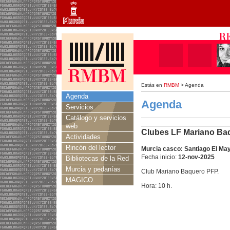
Estás en
RMBM
> Agenda
Agenda
Agenda
Servicios
Catálogo y servicios
web
Clubes LF Mariano Baqu
Actividades
Rincón del lector
Murcia casco: Santiago El Ma
Fecha inicio:
12-nov-2025
Bibliotecas de la Red
Murcia y pedanías
Club Mariano Baquero PFP.
MAGICO
Hora: 10 h.