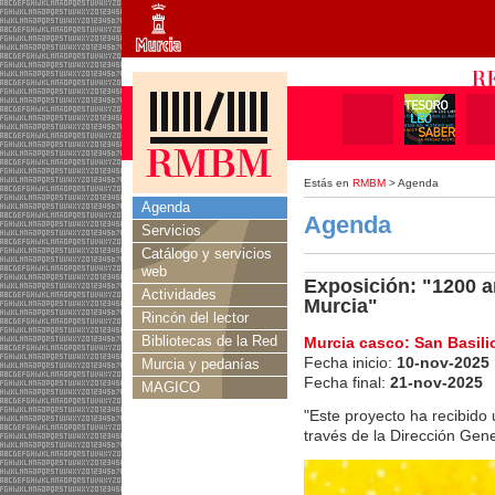
Estás en
RMBM
> Agenda
Agenda
Agenda
Servicios
Catálogo y servicios
web
Exposición: "1200 añ
Actividades
Murcia"
Rincón del lector
Bibliotecas de la Red
Murcia casco: San Basili
Fecha inicio:
10-nov-2025
Murcia y pedanías
Fecha final:
21-nov-2025
MAGICO
"Este proyecto ha recibido 
través de la Dirección Gene